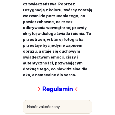
człowieczeństwa. Poprzez
rezygnację z koloru, twórcy zostają
wezwani do porzucenia tego, co
powierzchowne, na rzecz
odkrywania wewnętrznej prawdy,
ukrytej w dialogu światła i cienia. To
przestrzeń, w której fotografia
przestaje być jedynie zapisem
obrazu, a staje się duchowym
świadectwem emocji, ciszy i
autentyczności, pozwalającym
dotknąć tego, co niewidzialne dla
oka, a namacalne dla serca.
->
Regulamin
<-
Nabór zakończony