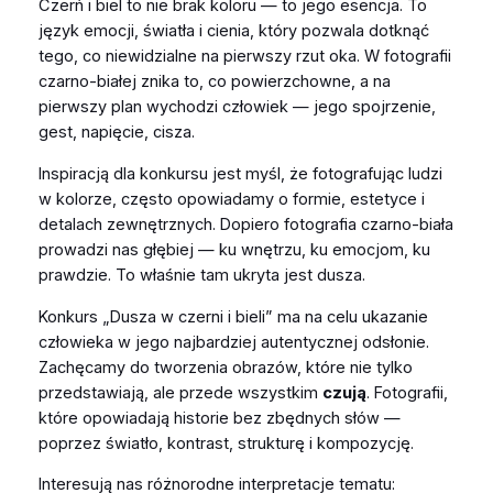
Czerń i biel to nie brak koloru — to jego esencja. To
język emocji, światła i cienia, który pozwala dotknąć
tego, co niewidzialne na pierwszy rzut oka. W fotografii
czarno-białej znika to, co powierzchowne, a na
pierwszy plan wychodzi człowiek — jego spojrzenie,
gest, napięcie, cisza.
Inspiracją dla konkursu jest myśl, że fotografując ludzi
w kolorze, często opowiadamy o formie, estetyce i
detalach zewnętrznych. Dopiero fotografia czarno-biała
prowadzi nas głębiej — ku wnętrzu, ku emocjom, ku
prawdzie. To właśnie tam ukryta jest dusza.
Konkurs „Dusza w czerni i bieli” ma na celu ukazanie
człowieka w jego najbardziej autentycznej odsłonie.
Zachęcamy do tworzenia obrazów, które nie tylko
przedstawiają, ale przede wszystkim
czują
. Fotografii,
które opowiadają historie bez zbędnych słów —
poprzez światło, kontrast, strukturę i kompozycję.
Interesują nas różnorodne interpretacje tematu: