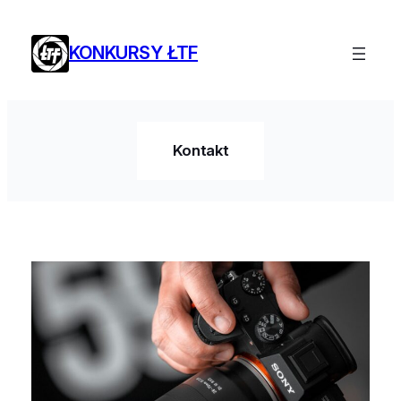
Przejdź
do
KONKURSY ŁTF
treści
Kontakt