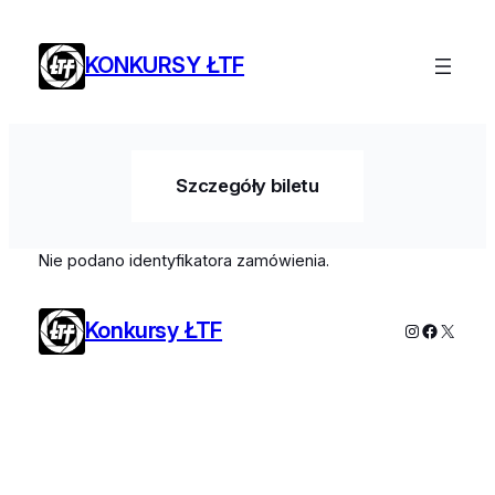
Przejdź
do
KONKURSY ŁTF
treści
Szczegóły biletu
Nie podano identyfikatora zamówienia.
Konkursy ŁTF
Instagram
Faceboo
X